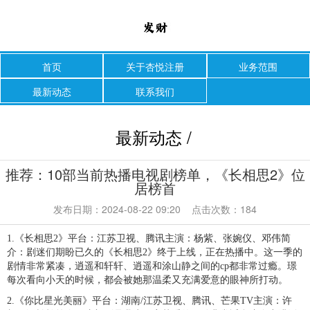
首页
关于杏悦注册
业务范围
最新动态
联系我们
最新动态 /
推荐：10部当前热播电视剧榜单，《长相思2》位
居榜首
发布日期：2024-08-22 09:20 点击次数：184
1.《长相思2》平台：江苏卫视、腾讯主演：杨紫、张婉仪、邓伟简
介：剧迷们期盼已久的《长相思2》终于上线，正在热播中。这一季的
剧情非常紧凑，逍遥和轩轩、逍遥和涂山静之间的cp都非常过瘾。璟
每次看向小天的时候，都会被她那温柔又充满爱意的眼神所打动。
2.《你比星光美丽》平台：湖南/江苏卫视、腾讯、芒果TV主演：许