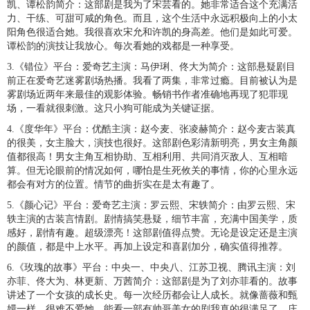
凯、谭松韵简介：这部剧是我为了宋芸看的。她非常适合这个充满活
力、干练、可甜可咸的角色。而且，这个生活中永远积极向上的小太
阳角色很适合她。我很喜欢宋允和许凯的身高差。他们是如此可爱。
谭松韵的演技让我放心。每次看她的戏都是一种享受。
3.《错位》平台：爱奇艺主演：马伊琍、佟大为简介：这部悬疑剧目
前正在爱奇艺迷雾剧场热播。我看了两集，非常过瘾。目前被认为是
雾剧场近两年来最佳的观影体验。畅销书作者准确地再现了犯罪现
场，一看就很刺激。这只小狗可能成为关键证据。
4.《度华年》平台：优酷主演：赵今麦、张凌赫简介：赵今麦古装真
的很美，女主脸大，演技也很好。这部剧色彩清新明亮，男女主角颜
值都很高！男女主角互相协助、互相利用、共同消灭敌人、互相暗
算。但无论眼前的情况如何，哪怕是生死攸关的事情，你的心里永远
都会有对方的位置。情节的曲折实在是太有趣了。
5.《颜心记》平台：爱奇艺主演：罗云熙、宋轶简介：由罗云熙、宋
轶主演的古装言情剧。剧情搞笑悬疑，细节丰富，充满中国美学，质
感好，剧情有趣。超级漂亮！这部剧值得点赞。无论是设定还是主演
的颜值，都是中上水平。再加上设定和喜剧加分，确实值得推荐。
6.《玫瑰的故事》平台：中央一、中央八、江苏卫视、腾讯主演：刘
亦菲、佟大为、林更新、万茜简介：这部剧是为了刘亦菲看的。故事
讲述了一个女孩的成长史。每一次经历都会让人成长。就像蔷薇和甄
嬛一样，很难不爱她。能看一部有帅哥美女的剧我真的很满足了。庄