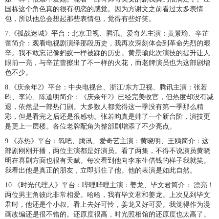
国栋这个角色真的很有初恋的感觉。因为方谢文之前看过太多表情
包，所以他总会想起那些表情包，觉得有些好笑。
7.《孤战迷城》平台：北京卫视、腾讯、爱奇艺主演：黄景瑜、辛芷
蕾简介：观看电视剧演绎那段历史，我再次深刻体会到革命先烈的艰
辛。我不敢忘记像蚂蚁一样被踩的历史。黄景瑜此次演技的提升让人
眼前一亮，与辛芷蕾擦出了不一样的火花，而老牌演员也为这部剧增
色不少。
8.《庆余年2》平台：中央电视台、浙江/东方卫视、腾讯主演：张若
昀、李沁、陈道明简介：《庆余年2》已经完美收官，但热度却没有减
退，依然是一部热门剧。大多数人都觉得这一季没有第一季那么精
彩，但是看完之后还是很感动。张若昀真是帅了一个新台阶，演技更
是更上一层楼。各位老牌配角为整部剧增添了不少亮点。
9.《赤热》平台：氧吧、腾讯、爱奇艺主演：黄晓明、王鸥简介：这
部剧刚刚开播，两位主演都是好演员。看了两集，不得不说演员黄晓
明在喜剧方面也很有天赋。每次看到他向李东生借钱的样子我就笑。
我看出他是真正的朋友，立即抓住了他。他的表演是如此自然。
10.《时光代理人》平台：哔哩哔哩主演：姜龙、毕文君简介： 漂亮！
两位男主角彼此非常相爱。哈哈，我有毕文君和姜龙。上次见到毕文
君时，他还是个小叔。看上去好可怜，姜龙又好可爱。我觉得作为漫
画改编还是很不错的。还原度很高，时光照相馆的还原度也太高了。