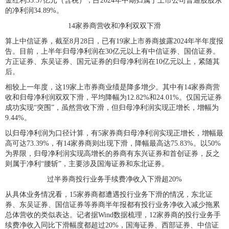
金红利35.57亿元（含税），占2024年中期归属于上市公司普通股股东
的净利润34.89%。
14家券商营收和净利双双下滑
算上中信证券，截至8月28日，已有19家上市券商披露2024年半年度报
告。目前，上半年归母净利润在30亿元以上有中信证券、国信证券。
方正证券、东吴证券、国元证券的归母净利润在10亿元以上，紧随其
后。
相较上一年度，这19家上市券商业绩是降多增少。其中有14家券商营
收和归母净利润双双下滑，平均降幅为12.82%和24.01%。仅国元证券
成功实现“突围”，虽然营收下滑，但归母净利润实现正增长，增幅为
9.44%。
以归母净利润为口径计算，有5家券商归母净利润实现正增长，增幅最
高可达73.39%，有14家券商则出现下滑，降幅最高达75.83%。以50%
为界限，归母净利润实现高增长的券商有东兴证券和首创证券，反之
则属于净利“腰斩”，主要涉及国海证券和东北证券。
过半券商投行业务手续费净收入下滑超20%
从具体业务情况看，15家券商都遭遇投行业务下滑的情况，东北证
券、东吴证券、国信证券等券商半年报都有投行业务净收入减少拖累
总体营收的类似表达。记者据Wind数据梳理，12家券商的投行业务手
续费净收入同比下滑幅度都超过20%，国海证券、西部证券、中信证