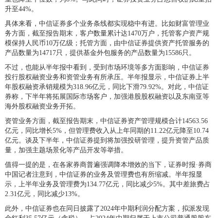
升至44%。
具体来看，中信证券多个业务条线都实现稳中有进。比如财富管理业
务方面，截至报告期末，客户数量累计达1470万户，托管客户资产规
模保持人民币10万亿级；托管方面，由中信证券提供资产托管服务的
产品数量为14717只，提供基金外包服务的产品数量为15586只。
不过，也能从半年报中看到，受到市场环境等多方面影响，中信证券
投行股权融资业务和资管业务有所承压。半年报显示，中信证券上半
年股权融资承销规模为318.96亿元，同比下滑79.92%。对此，中信证
券称，下半年将拓展国际市场客户，加强港股股权融资以及东南亚等
海外股权融资业务开拓。
资管业务方面，截至报告期末，中信证券资产管理规模合计14563.56
亿元，同比增长5%，但管理费收入从上年同期的11.22亿元降至10.74
亿元。谈及下半年，中信证券提到将加强投研管理，提升资管产品质
量，加强主题场景化等产品开发等举措。
值得一提的是，在各家券商普遍强调降本增效的当下，证券时报·券商
中国记者注意到，中信证券的业务及管理费也有所缩减。半年报显
示，上半年业务及管理费为134.77亿元，同比减少5%。其中差旅费占
2.31亿元，同比减少13%。
此外，中信证券也在同日披露了2024年中期利润分配方案，拟派发现