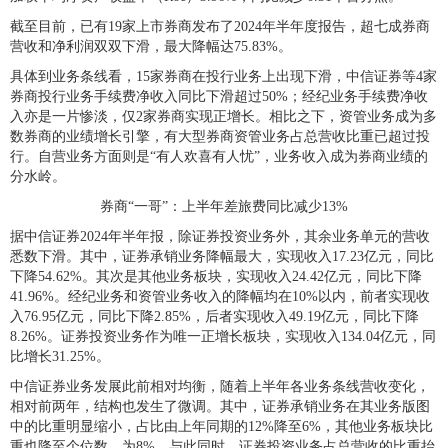
截至目前，已有19家上市券商发布了2024年半年度报告，超七成券商
营收和净利润双双下滑，最大降幅达75.83%。
具体到业务条线看，15家券商在投行业务上出现下滑，中信证券等4家
券商投行业务手续费净收入同比下滑超过50%；经纪业务手续费净收
入亦是一片惨淡，仅2家券商实现正增长。相比之下，资管业务成为多
数券商的业绩增长引擎，有大型券商资管业务占总营收比重已超过投
行。自营业务方面则是“有人欢喜有人忧”，业务收入成为券商业绩的
分水岭。
券商“一哥”：上半年差旅费同比减少13%
据中信证券2024年半年报，除证券投资业务外，其余业务单元的营收
悉数下滑。其中，证券承销业务降幅最大，实现收入17.23亿元，同比
下降54.62%。其次是其他业务板块，实现收入24.42亿元，同比下降
41.96%。经纪业务和资管业务收入的降幅均在10%以内，前者实现收
入76.95亿元，同比下降2.85%，后者实现收入49.19亿元，同比下降
8.26%。证券投资业务作为唯一正增长板块，实现收入134.04亿元，同
比增长31.25%。
中信证券业务发展此前相对均衡，随着上半年各业务条线营收变化，
相对前两年，结构也发生了微调。其中，证券承销业务在其业务版图
中的比重明显缩小，占比由上年同期的12%降至6%，其他业务板块比
重也降至个位数，为8%。与此同时，证券投资业务占总营收的比重抬