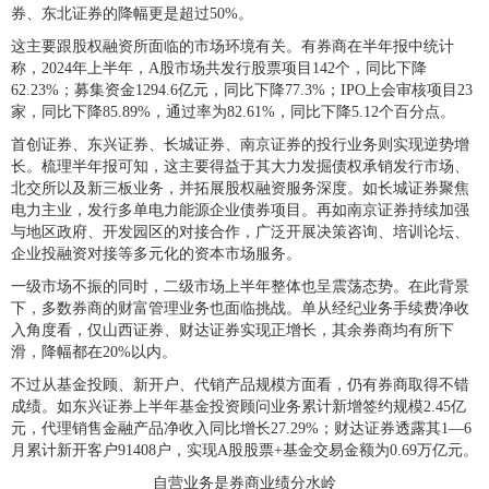
券、东北证券的降幅更是超过50%。
这主要跟股权融资所面临的市场环境有关。有券商在半年报中统计
称，2024年上半年，A股市场共发行股票项目142个，同比下降
62.23%；募集资金1294.6亿元，同比下降77.3%；IPO上会审核项目23
家，同比下降85.89%，通过率为82.61%，同比下降5.12个百分点。
首创证券、东兴证券、长城证券、南京证券的投行业务则实现逆势增
长。梳理半年报可知，这主要得益于其大力发掘债权承销发行市场、
北交所以及新三板业务，并拓展股权融资服务深度。如长城证券聚焦
电力主业，发行多单电力能源企业债券项目。再如南京证券持续加强
与地区政府、开发园区的对接合作，广泛开展决策咨询、培训论坛、
企业投融资对接等多元化的资本市场服务。
一级市场不振的同时，二级市场上半年整体也呈震荡态势。在此背景
下，多数券商的财富管理业务也面临挑战。单从经纪业务手续费净收
入角度看，仅山西证券、财达证券实现正增长，其余券商均有所下
滑，降幅都在20%以内。
不过从基金投顾、新开户、代销产品规模方面看，仍有券商取得不错
成绩。如东兴证券上半年基金投资顾问业务累计新增签约规模2.45亿
元，代理销售金融产品净收入同比增长27.29%；财达证券透露其1—6
月累计新开客户91408户，实现A股股票+基金交易金额为0.69万亿元。
自营业务是券商业绩分水岭