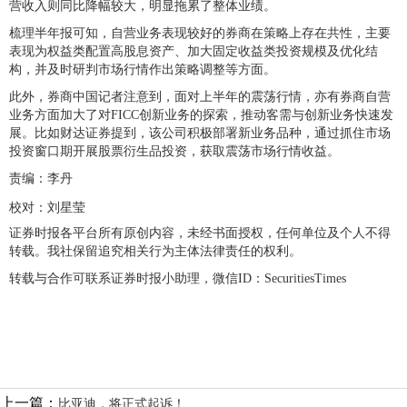
营收入则同比降幅较大，明显拖累了整体业绩。
梳理半年报可知，自营业务表现较好的券商在策略上存在共性，主要
表现为权益类配置高股息资产、加大固定收益类投资规模及优化结
构，并及时研判市场行情作出策略调整等方面。
此外，券商中国记者注意到，面对上半年的震荡行情，亦有券商自营
业务方面加大了对FICC创新业务的探索，推动客需与创新业务快速发
展。比如财达证券提到，该公司积极部署新业务品种，通过抓住市场
投资窗口期开展股票衍生品投资，获取震荡市场行情收益。
责编：李丹
校对：刘星莹
证券时报各平台所有原创内容，未经书面授权，任何单位及个人不得
转载。我社保留追究相关行为主体法律责任的权利。
转载与合作可联系证券时报小助理，微信ID：SecuritiesTimes
上一篇：
比亚迪，将正式起诉！