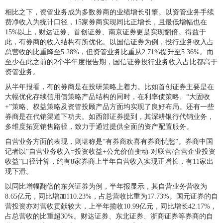
相比之下，资管业务成为多数券商的业绩增长引擎。以资管业务手续
费净收入为统计口径，15家券商实现同比正增长，且最低增幅也在
15%以上，财达证券、首创证券、南京证券更是实现翻倍。得益于
此，有券商的收入结构有所优化。以国信证券为例，投行业务收入占
总营收的比重降至5.28%，但资管业务比重从2.71%提升至5.36%。而
至少在此之前的2个半年度报告期，国信证券投行业务收入占比都高于
资管业务。
从半年报看，有的券商是在投研策略上着力。比如首创证券主要是在
大幅优化存续信用债策略产品结构的同时，在利率债策略、“大固收
+”策略、权益策略及资管投顾产品方面均实现了良好布局。还有一些
券商是在代销渠道下功夫。如西部证券提到，其深耕银行代销业务，
多维度拓宽销售路径，致力于通过提供全面的资产配置服务。
自营业务方面的表现，则堪称是“有券商欢喜有券商忧愁”。券商中国
记者以“自营业务收入=投资收益+公允价值变动-对联营/合营企业投资
收益”口径计算，约有8家券商上半年自营收入实现正增长，有11家出
现下滑。
以同比增幅翻倍的东兴证券为例，半年报显示，其自营业务营收为
8.65亿元，同比增加110.23%，占总营收比重为17.73%。国元证券的自
营投资亦对营收贡献较大，上半年揽收10.99亿元，同比增长42.17%，
占总营收的比重超30%。财达证券、东北证券、浙商证券等券商的自