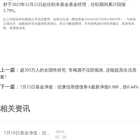
舒于2023年12月21日起任职本基金基金经理，任职期间累计回报
3.79%。
以上内容由本站根据公开信息整理，由算法生成（网信算备310104345710301240019号），与本站
立场无关，如数据存在问题请联系我们。本文为数据整理，不对您构成任何投资建议，投资有风
险，请谨慎决策。
上一篇：
超393万人的全国性研究: 常喝酒不仅防痴呆, 还能提高生活质
量?
下一篇：
7月15日基金净值：信澳信用债债券A最新净值0.908，跌0.44%
相关资讯
7月15日基金净值：信澳信用债债券A最新净值0.908，跌0.44%
2024-
07-29